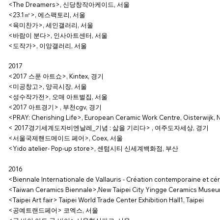
<The Dreamers>, 신당창작아케이드, 서울
<23.1㎡>, 에스팩토리, 서울
<육미찬가>, 세인갤러리, 서울
<바람이 분다>, 인사아트센터, 서울
<도작가>, 이앙갤러리, 서울
2017
<2017 스푼 아트쇼>, Kintex, 경기
<미공창고>, 양곡시장, 서울
<성수작가전>, 오매 아트벌집, 서울
<2017 아트경기> , 부천cgv, 경기
<PRAY: Cherishing Life>, European Ceramic Work Centre, Oisterwijk, 
< 2017경기세계도자비엔날레_기념 : 삶을 기리다> , 여주도자세상, 경기
<서울국제핸드메이드 페어>, Coex, 서울
<Yido atelier- Pop-up store>, 센텀시티 신세계백화점, 부산
2016
<Biennale Internationale de Vallauris - Création contemporaine et c
<Taiwan Ceramics Biennale>,New Taipei City Yingge Ceramics Museu
<Taipei Art fair> Taipei World Trade Center Exhibition Hall1, Taipei
<공예트랜드페어> 코엑스, 서울