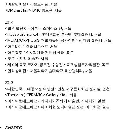
<바람난미술> 서울도서관, 서울
<DMC art fair> DMC 홍보관, 서울
2014
<별의 별잔치> 삼청동 스페이스 선, 서울
<Hause art market> 롯데백화점 청량리 롯데갤러리, 서울
<METAMORPHOSIS-개별자들의 공간여행> 정다방 갤러리, 서울
<아트바겐> 갤러리토스트, 서울
<아트광주: 14>, 김대중 컨벤션 센터, 광주
<도:전> 밀알 미술관, 서울
<제 6회 목포 도자기 공모전 수상전> 목포생활도자박물관, 목포
<일타삼피전> 서울과학기술대학교 목산갤러리, 서울
2013
<대한민국 도예공모전 수상전> 인천 서구문화회관 전시실, 인천
<The(More) CERAMIC> Gallery Yido, 서울
<아시아현대도예전> 가나자와21세기 미술관, 가나자와, 일본
<아시아현대도예전> 아이치현 도자미술관 전관, 아이치현, 일본
AWARDS