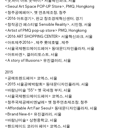
<굿,바이 아트 굿-바이> 서울혁신파크, 서울
<Seoul Art Space POP-UP Store>, PMQ, Hongkong
<청주공예페어>, 옛 연초제조창, 청주
<2016 아트경기>, 판교 창조경제혁신센터, 경기
<창작공간 페스티벌 Sensible Reality>, 시민청, 서울
<Artist of PMQ pop-up store> PMQ, Hongkong
<2016 ART SHOPPING CENTER> 서울혁신파크, 서울
<아트제주2016> , 제주 롯데호텔 , 제주
<서울국제핸드메이드페어> 동대문디자인플라자, 서울
<아트바겐>, 갤러리토스트, 서울
<A story of Illusions> 유진갤러리, 서울
2015
<공예트렌드페어> 코엑스, 서울
<2015 서울공예박람회> 동대문디자인플라자, 서울
<바람난미술 “55”> 옛 국세청 부지, 서울
<서울국제핸드메이드페어> 코엑스, 서울
<청주국제공예비엔날레> 옛 청주연초제조창, 청주
<Affordable Art Fair Seoul> 동대문디자인플라자, 서울
<Brand New-6> 유진갤러리, 서울
<바람난미술> 상현중학교, 서울
<핸드메이드 코리아 페어> 코엑스, 서울